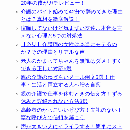
20年の僕がガチレビュー！
介護のバイト始めて42分で辞めてきた理由
とは？真相を徹底解説！
喧嘩してないけど気まずい友達…本音を言
えない心理と5つの対処法
【必見】介護職の女性は本当にモテるの
か？その理由とリアルな声
老人のかまってちゃんを無視はダメ！すぐ
できる正しい対応5選
親の介護のねぎらいメール例文5選！仕
事・生活と両立する人へ贈る言葉
親の介護で仕事を休むときの伝え方！ずる
休みと誤解されない方法3選
高齢者のかっこいい呼び方！失礼のない丁
寧な呼び方で信頼を築こう
声が大きい人にイライラする！簡単にスト