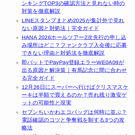
ンキングTOP3の確認方法と見れない時の
対策を徹底解説
LINEスタンプまとめ2025が集計外で見れ
ない原因と対処法｜完全ガイド
HANA 2026ホールツアー2次先行の申し込
み場所はどこ？ファンクラブ入会後に応募
できない理由と対処法を徹底解説
即パットでPayPay登録エラーWE0A09が
出る原因と解決策｜有馬記念に間に合わせ
る完全ガイド
12月26日にスーパーへ行けばクリスマスケ
ーキは半額で買えるのか？売れ残り激安ゲ
ットの可能性と現実
セブンちいかわエコバッグは何時に並ぶ？
電話確認のコツと争奪戦を制する3つの攻
略法