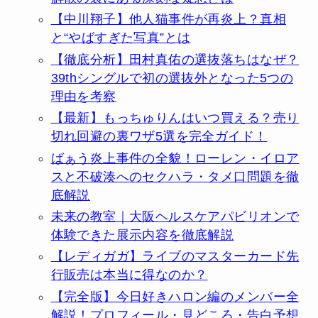
【中川翔子】他人猫事件が再炎上？真相
と“やばすぎた写真”とは
【徹底分析】田村真佑の選抜落ちはなぜ？
39thシングルで初の選抜外となった5つの
理由を考察
【最新】もっちゅりんはいつ買える？売り
切れ回避の裏ワザ5選を完全ガイド！
ばぁう炎上事件の全貌！ローレン・イロア
スと不破湊へのセクハラ・タメ口問題を徹
底解説
未来の教室｜大阪ヘルスケアパビリオンで
体験できた展示内容を徹底解説
【レディガガ】ライブのマスターカード先
行販売は本当に得なのか？
【完全版】今日好きハロン編のメンバー全
解説！プロフィール・見どころ・告白予想