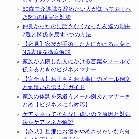
50歳で介護職を辞めたい人が知っておくべ
き5つの現実と対策
仲良かったのに話さなくなった友達の理由
7選と関係を戻す3つの方法
【必見】家族が手術した人にかける言葉と
NG表現を徹底解説
家族が入院した人にかける言葉をメールで
伝えるときのビジネスマナー
【完全版】お子さんお大事にのメール例文
と気遣いの伝え方ガイド
家族の体調を気遣うメール例文とマナーま
とめ【ビジネスにも対応】
ケアマネってそんなに偉いの？原因と対処
法をケアマネが解説
【必見】旦那にお酒をやめさせたいなら知