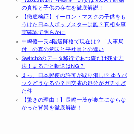
の真相と子供の存在を徹底解説！
【徹底検証】イーロン・マスクの子供をも
うけた日本人ポップスターは誰？真相を事
実確認で明らかに
中嶋優一氏4階級降格で現在は？「人事局
付」の真の意味と平社員との違い
Switch2のデータ移行であつ森だけ残す方
法！まるごと転送はNG？
えっ、日本郵便の許可が取り消し!? ゆうパ
ックどうなるの？国交省の処分がガチすぎ
た件
【驚きの理由！】長嶋一茂が喪主にならな
かった背景を徹底解説！