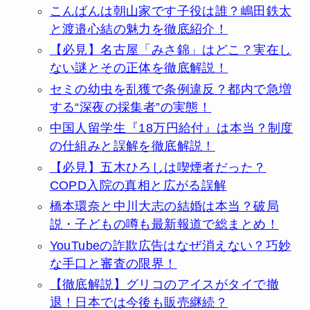
こんばんは朝山家です子役は誰？嶋田鉄太
と渡邉心結の魅力を徹底紹介！
【必見】名古屋「みさ錦」はどこ？実在し
ない謎とその正体を徹底解説！
セミの幼虫を乱獲で条例違反？都内で急増
する“深夜の採集者”の実態！
中国人留学生『18万円給付』は本当？制度
の仕組みと誤解を徹底解説！
【必見】五木ひろしは喫煙者だった？
COPD入院の真相と広がる誤解
橋本環奈と中川大志の結婚は本当？破局
説・子どもの噂も最新報道で総まとめ！
YouTubeの詐欺広告はなぜ消えない？巧妙
な手口と審査の限界！
【徹底解説】グリコのアイスがタイで撤
退！日本では今後も販売継続？