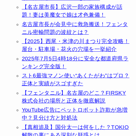
【名古屋市長】広沢一郎の家族構成が話
題！妻は美魔女で娘は才色兼備！
名古屋市長が会見中に救急搬送！フェンタ
ニル密輸問題の波紋とは？
【2025】西尾・米津の川まつり完全攻略！
屋台・駐車場・花火の穴場を一挙紹介
2025年7月5日4時18分に安全な都道府県ラ
ンキング完全版！
スト6最強マノン使い“あくたがわ”はプロ？
正体と実績がスゴすぎた
【フェンタニル】名古屋のどこ？FIRSKY
株式会社の場所と正体を徹底解説
YouTube広告にペットロボット詐欺が急増
中？見分け方と対処法
【真相追及】国分太一は何をした？TOKIO
解散の裏にある深刻な疑惑とは