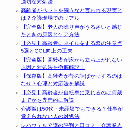
適切な対処法
高齢者がペットを飼うなと言われる現実と
は？介護現場でのリアル
【完全版】老人の唸り声がうるさいと感じ
たときの原因とケア方法
【必見】高齢者にネイルをする際の注意点
5選とQOL向上の工夫
【完全版】高齢者が床から立ち上がれない
原因と対処法を徹底解説！
【保存版】高齢者が昔の話ばかりするのは
なぜ？心理と対応法を解説
【必見】高齢者が自転車に乗れるのは何歳
までかを専門的に解説
介護職は50代・未経験でもできる？仕事が
覚えられない人の対処法
レバウェル介護の評判と口コミ！介護業界