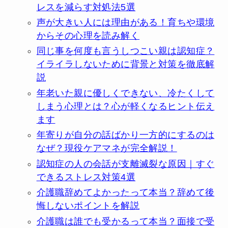
レスを減らす対処法5選
声が大きい人には理由がある！育ちや環境
からその心理を読み解く
同じ事を何度も言うしつこい親は認知症？
イライラしないために背景と対策を徹底解
説
年老いた親に優しくできない、冷たくして
しまう心理とは？心が軽くなるヒント伝え
ます
年寄りが自分の話ばかり一方的にするのは
なぜ？現役ケアマネが完全解説！
認知症の人の会話が支離滅裂な原因｜すぐ
できるストレス対策4選
介護職辞めてよかったって本当？辞めて後
悔しないポイントを解説
介護職は誰でも受かるって本当？面接で受