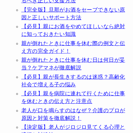
るべき正しい支援方法
【完全版】旦那がお酒をセーブできない原
因と正しいサポート方法
【必見】親にお酒をやめてほしいなら絶対
に知っておきたい知識
親が倒れたときに仕事を休む際の例文と伝
え方の完全ガイド！
親が倒れたときに仕事を休む日は何日が妥
当？ケアマネが徹底解説
【必見】親が長生きするのは迷惑？高齢化
社会で増える子の悩み
【必見】親を病院に連れて行くために仕事
を休むときの伝え方と注意点
老人が口を鳴らすのはなぜ？介護のプロが
原因と対策を徹底解説！
【決定版】老人がジロジロ見てくる心理と