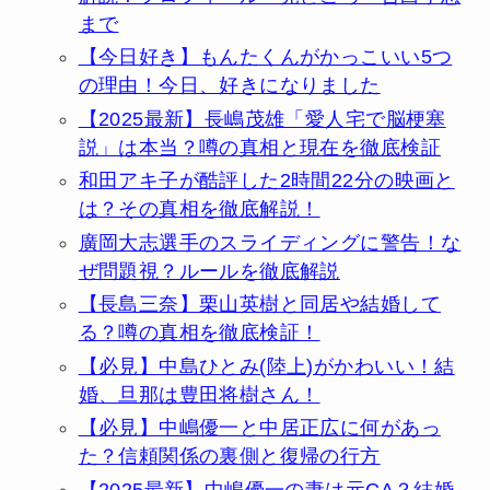
まで
【今日好き】もんたくんがかっこいい5つ
の理由！今日、好きになりました
【2025最新】長嶋茂雄「愛人宅で脳梗塞
説」は本当？噂の真相と現在を徹底検証
和田アキ子が酷評した2時間22分の映画と
は？その真相を徹底解説！
廣岡大志選手のスライディングに警告！な
ぜ問題視？ルールを徹底解説
【長島三奈】栗山英樹と同居や結婚して
る？噂の真相を徹底検証！
【必見】中島ひとみ(陸上)がかわいい！結
婚、旦那は豊田将樹さん！
【必見】中嶋優一と中居正広に何があっ
た？信頼関係の裏側と復帰の行方
【2025最新】中嶋優一の妻は元CA？結婚