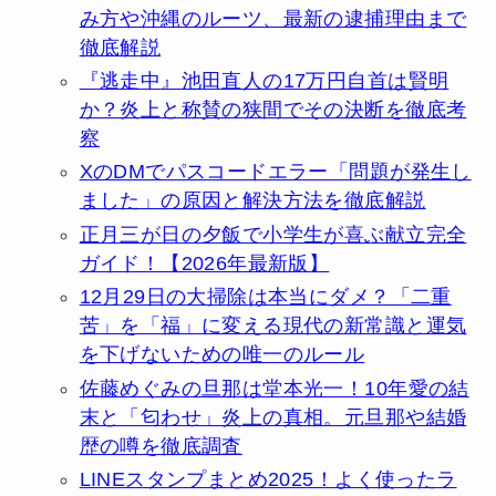
み方や沖縄のルーツ、最新の逮捕理由まで
徹底解説
『逃走中』池田直人の17万円自首は賢明
か？炎上と称賛の狭間でその決断を徹底考
察
XのDMでパスコードエラー「問題が発生し
ました」の原因と解決方法を徹底解説
正月三が日の夕飯で小学生が喜ぶ献立完全
ガイド！【2026年最新版】
12月29日の大掃除は本当にダメ？「二重
苦」を「福」に変える現代の新常識と運気
を下げないための唯一のルール
佐藤めぐみの旦那は堂本光一！10年愛の結
末と「匂わせ」炎上の真相。元旦那や結婚
歴の噂を徹底調査
LINEスタンプまとめ2025！よく使ったラ