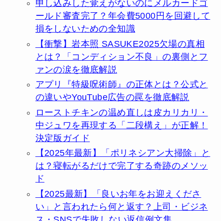
申し込みした覚えがないのにメルカードゴ
ールド審査完了？年会費5000円を回避して
損をしないための全知識
【衝撃】岩本照 SASUKE2025欠場の真相
とは？「コンディション不良」の裏側とフ
ァンの涙を徹底解説
アプリ『特級呪術師』の正体とは？公式と
の違いやYouTube広告の罠を徹底解説
ローストチキンの温め直しは皮カリカリ・
中ジュワを再現する「二段構え」が正解！
決定版ガイド
【2025年最新】「ポリネシアン大掃除」と
は？寝転がるだけで完了する奇跡のメソッ
ド
【2025最新】「良いお年をお迎えくださ
い」と言われたら何と返す？上司・ビジネ
ス・SNSで失敗しない返信例文集