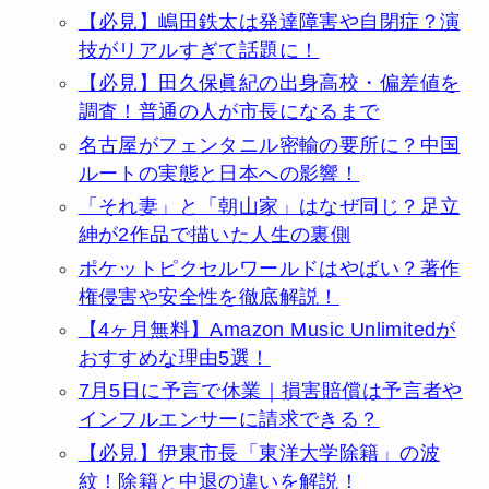
【必見】嶋田鉄太は発達障害や自閉症？演
技がリアルすぎて話題に！
【必見】田久保眞紀の出身高校・偏差値を
調査！普通の人が市長になるまで
名古屋がフェンタニル密輸の要所に？中国
ルートの実態と日本への影響！
「それ妻」と「朝山家」はなぜ同じ？足立
紳が2作品で描いた人生の裏側
ポケットピクセルワールドはやばい？著作
権侵害や安全性を徹底解説！
【4ヶ月無料】Amazon Music Unlimitedが
おすすめな理由5選！
7月5日に予言で休業｜損害賠償は予言者や
インフルエンサーに請求できる？
【必見】伊東市長「東洋大学除籍」の波
紋！除籍と中退の違いを解説！