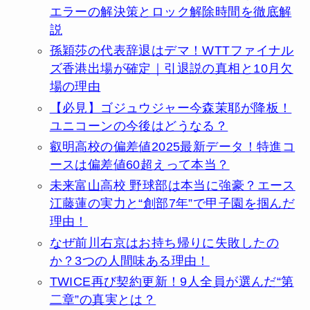
エラーの解決策とロック解除時間を徹底解
説
孫穎莎の代表辞退はデマ！WTTファイナル
ズ香港出場が確定｜引退説の真相と10月欠
場の理由
【必見】ゴジュウジャー今森茉耶が降板！
ユニコーンの今後はどうなる？
叡明高校の偏差値2025最新データ！特進コ
ースは偏差値60超えって本当？
未来富山高校 野球部は本当に強豪？エース
江藤蓮の実力と“創部7年”で甲子園を掴んだ
理由！
なぜ前川右京はお持ち帰りに失敗したの
か？3つの人間味ある理由！
TWICE再び契約更新！9人全員が選んだ“第
二章”の真実とは？