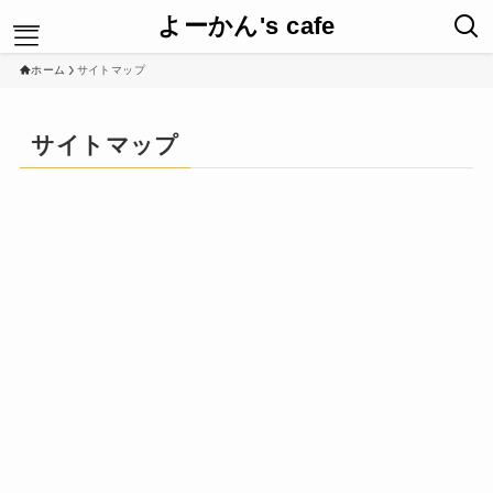
よーかん's cafe
ホーム
サイトマップ
HOME
サイトマップ
暮らしのどっち
最新ニュース
New Post
人との関わり方
運営者情報
プライバシーポリシー
お問合せ
サイトマップ