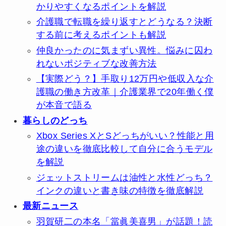
かりやすくなるポイントを解説
介護職で転職を繰り返すとどうなる？決断
する前に考えるポイントも解説
仲良かったのに気まずい異性。悩みに囚わ
れないポジティブな改善方法
【実際どう？】手取り12万円や低収入な介
護職の働き方改革｜介護業界で20年働く僕
が本音で語る
暮らしのどっち
Xbox Series XとSどっちがいい？性能と用
途の違いを徹底比較して自分に合うモデル
を解説
ジェットストリームは油性と水性どっち？
インクの違いと書き味の特徴を徹底解説
最新ニュース
羽賀研二の本名「當眞美喜男」が話題！読