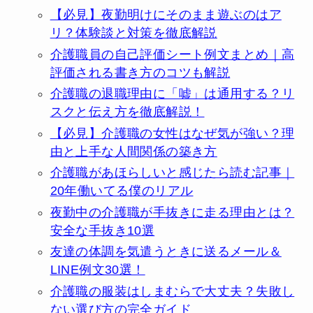
【必見】夜勤明けにそのまま遊ぶのはア
リ？体験談と対策を徹底解説
介護職員の自己評価シート例文まとめ｜高
評価される書き方のコツも解説
介護職の退職理由に「嘘」は通用する？リ
スクと伝え方を徹底解説！
【必見】介護職の女性はなぜ気が強い？理
由と上手な人間関係の築き方
介護職があほらしいと感じたら読む記事｜
20年働いてる僕のリアル
夜勤中の介護職が手抜きに走る理由とは？
安全な手抜き10選
友達の体調を気遣うときに送るメール＆
LINE例文30選！
介護職の服装はしまむらで大丈夫？失敗し
ない選び方の完全ガイド