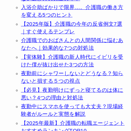
入浴介助ばかりで限界…。介護職の働き方
を変える5つのヒント
【2025年版】介護職の今年の反省例文7選
｜すぐ使えるテンプレ
介護職でのおばさんとの人間関係に悩むあ
なたへ｜効果的な7つの対処法
【実体験】介護職の新人時代にイビリを受
けた僕が抜け出せた3つの方法
夜勤前にシャワーしないとどうなる？知ら
ないと損する５つの視点
【必見】夜勤明けにずっと寝てるのは体に
悪い？4つの理由と対処法
夜勤中にスマホを使っても大丈夫？現場経
験者がルールと実態を解説
【2025年最新】介護職の転職エージェント
おすすめランキングTOP10