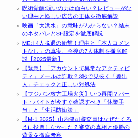
呪術覚醒:呪いの力は面白い？レビューがな
い理由と怪しい広告の正体を徹底解説
映画『大洪水』の意味がわからない？結末
のネタバレとSF設定を徹底解説
ME:I 4人脱退の衝撃！理由と「本人コメン
トなし」の真実、今後の7人体制を徹底解
説【2025最新】
【緊急】「アカウントで異常なアクティビ
ティ」メールは詐欺？3秒で見抜く「差出
人」チェックと正しい対処法
【フジパン枚方工場火災】いつ再開？パー
ト・バイトが今すぐ確認すべき「休業手
当」と「生活防衛策」
【M-1 2025】山内健司審査員はなぜたくろ
うに投票しなかった？審査の真相と優勝の
背景を徹底考察