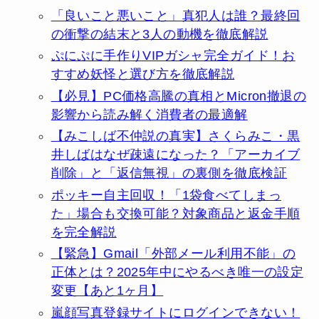
「良いこと悪いこと」真犯人は誰？最終回
の衝撃の結末と3人の動機を徹底解説
ぷにぷに手作りVIPガシャ完全ガイド！お
すすめ妖怪と選び方を徹底解説
【必見】PC価格高騰の真相とMicron撤退の
影響から読み解く消費者の最適解
【みこしば不仲説の真実】さくらみこ・黒
井しばはなぜ疎遠になった？「アーカイブ
削除」と「返信無視」の裏側を徹底検証
ポッキー自主回収！「1袋食べてしまっ
た」場合も交換可能？対象商品と返金手順
を完全解説
【緊急】Gmail「外部メール利用不能」の
正体とは？2025年中にやるべき唯一の設定
変更【あと1ヶ月】
嵐顔写真登録サイトにログインできない！