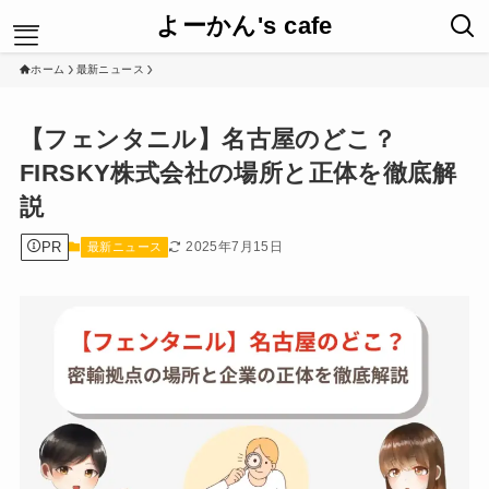
よーかん's cafe
ホーム
最新ニュース
HOME
【フェンタニル】名古屋のどこ？
暮らしのどっち
FIRSKY株式会社の場所と正体を徹底解
最新ニュース
New Post
説
人との関わり方
運営者情報
PR
2025年7月15日
最新ニュース
プライバシーポリシー
お問合せ
サイトマップ