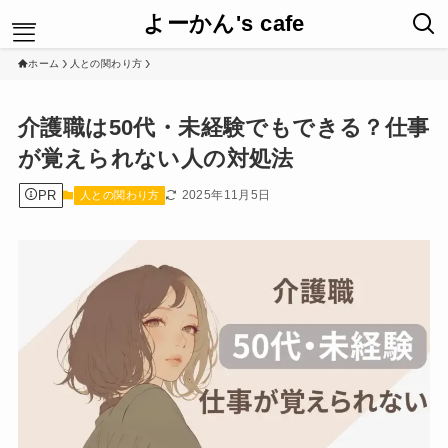
よーかん's cafe
ホーム
人との関わり方
HOME
介護職は50代・未経験でもできる？仕事
暮らしのどっち
が覚えられない人の対処法
最新ニュース
New Post
PR
2025年11月5日
人との関わり方
人との関わり方
運営者情報
プライバシーポリシー
お問合せ
サイトマップ