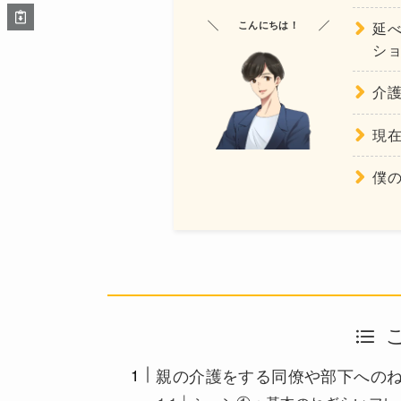
こんにちは！
延べ
シ
介護
現
僕
親の介護をする同僚や部下へのね