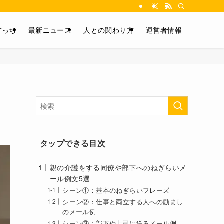
どっち
最新ニュース
人との関わり方
運営者情報
タップできる目次
親の介護をする同僚や部下へのねぎらいメ
ール例文5選
シーン①：基本のねぎらいフレーズ
シーン②：仕事と両立する人への励まし
のメール例
シーン③：部下や上司に送るメール例