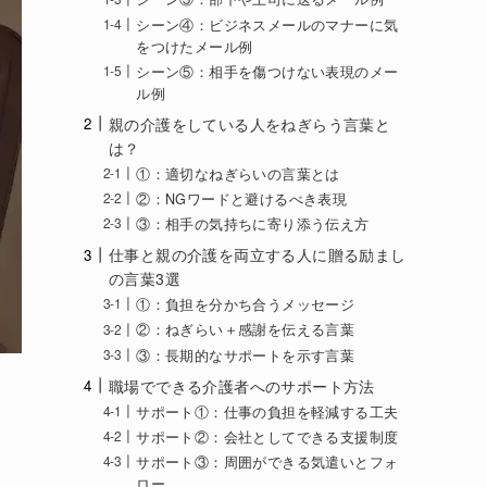
シーン④：ビジネスメールのマナーに気
をつけたメール例
シーン⑤：相手を傷つけない表現のメー
ル例
親の介護をしている人をねぎらう言葉と
は？
①：適切なねぎらいの言葉とは
②：NGワードと避けるべき表現
③：相手の気持ちに寄り添う伝え方
仕事と親の介護を両立する人に贈る励まし
の言葉3選
①：負担を分かち合うメッセージ
②：ねぎらい＋感謝を伝える言葉
③：長期的なサポートを示す言葉
職場でできる介護者へのサポート方法
サポート①：仕事の負担を軽減する工夫
サポート②：会社としてできる支援制度
サポート③：周囲ができる気遣いとフォ
ロー