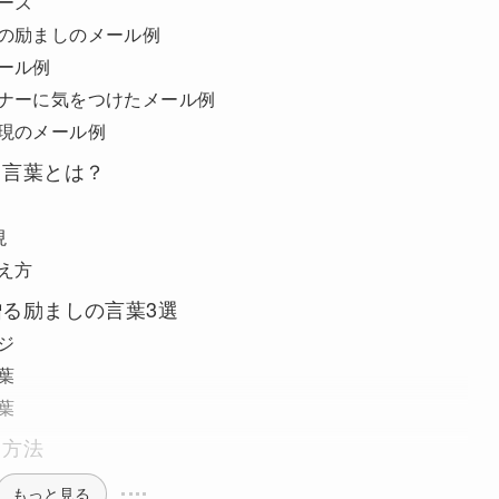
ーズ
の励ましのメール例
ール例
ナーに気をつけたメール例
現のメール例
う言葉とは？
現
え方
る励ましの言葉3選
ジ
葉
葉
ト方法
もっと見る