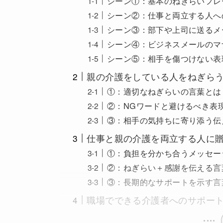
シーン①：基本のねぎらいフレ
シーン②：仕事と両立する人へ
シーン③：部下や上司に送るメ
シーン④：ビジネスメールのマ
シーン⑤：相手を傷つけない表
親の介護をしている人をねぎら
①：適切なねぎらいの言葉とは
②：NGワードと避けるべき表
③：相手の気持ちに寄り添う伝
仕事と親の介護を両立する人に贈
①：負担を分かち合うメッセー
②：ねぎらい＋感謝を伝える言
③：長期的なサポートを示す言
職場でできる介護者へのサポー