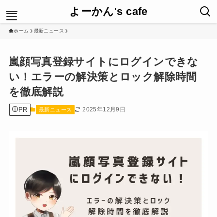
よーかん's cafe
ホーム
最新ニュース
HOME
嵐顔写真登録サイトにログインできな
暮らしのどっち
い！エラーの解決策とロック解除時間
最新ニュース
New Post
を徹底解説
人との関わり方
運営者情報
PR
2025年12月9日
最新ニュース
プライバシーポリシー
お問合せ
サイトマップ